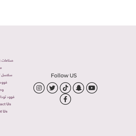
صناعات غذ
م
سلاسل تج
Follow US
فوود 
وص
فوود توداى 
act Us
t Us