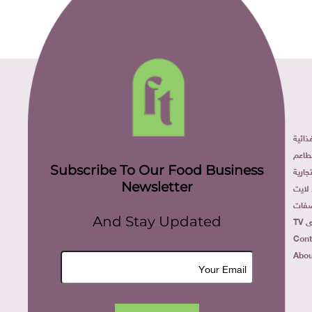
ائية
طاعم
Subscribe To Our Food Business
ارية
Newsletter
لايت
فات
TV
And Stay Updated
Cont
Abou