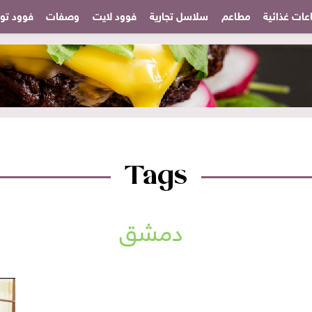
عات غذائية
مطاعم
سلاسل تجارية
فوود لايت
وصفات
فوود تودا
Tags
دمشق