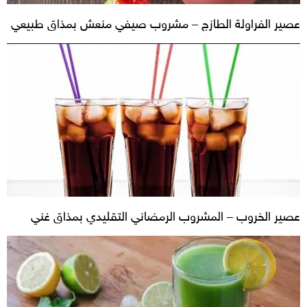
عصير الفراولة الطازج – مشروب صيفي منعش بمذاق طبيعي
عصير الخروب – المشروب الرمضاني التقليدي بمذاق غني