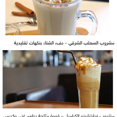
مشروب السحلب الشرقي – دفء الشتاء بنكهات تقليدية
مشروب فرابتشينو الكراميل – قهوة مثلجة بطعم غني وكريمي