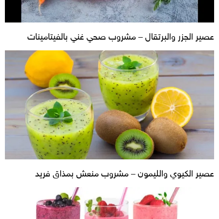
عصير الجزر والبرتقال – مشروب صحي غني بالفيتامينات
عصير الكيوي والليمون – مشروب منعش بمذاق فريد