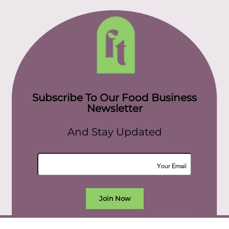
Subscribe To Our Food Business
Newsletter
And Stay Updated
Join Now