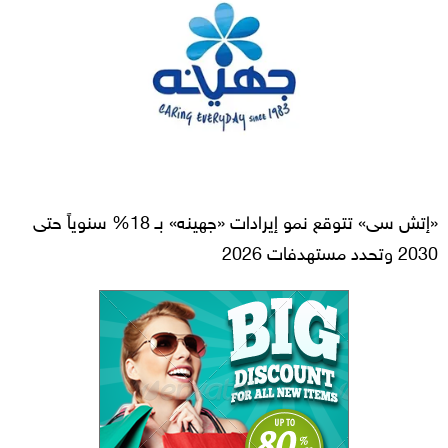
«إتش سى» تتوقع نمو إيرادات «جهينه» بـ 18% سنوياً حتى
2030 وتحدد مستهدفات 2026