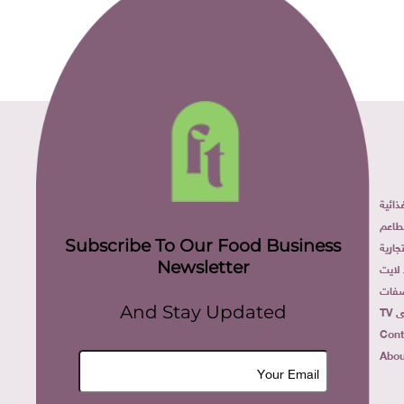
ائية
طاعم
Subscribe To Our Food Business
ارية
Newsletter
لايت
فات
TV
And Stay Updated
Cont
Abou