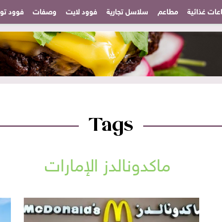
عات غذائية
مطاعم
سلاسل تجارية
فوود لايت
وصفات
فوود تودا
Tags
ماكدونالدز الإمارات