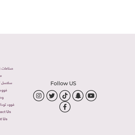
صناعات غذ
م
سلاسل تج
Follow US
فوود 
وص
فوود توداى 
act Us
t Us