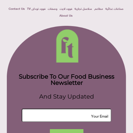
صناعات غذائية
مطاعم
سلاسل تجارية
فوود لايت
وصفات
فوود توداى TV
Contact Us
About Us
Subscribe To Our Food Business
Newsletter
And Stay Updated