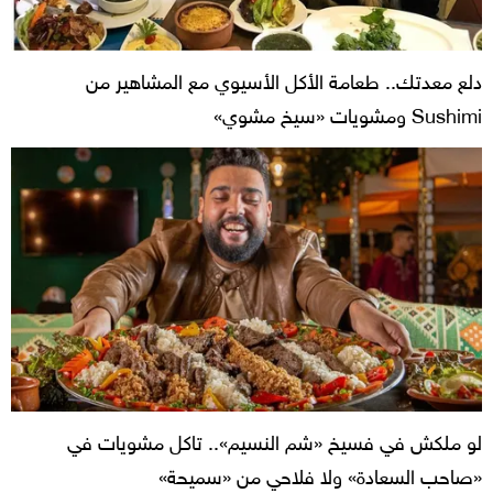
دلع معدتك.. طعامة الأكل الأسيوي مع المشاهير من
Sushimi ومشويات «سيخ مشوي»
لو ملكش في فسيخ «شم النسيم».. تاكل مشويات في
«صاحب السعادة» ولا فلاحي من «سميحة»