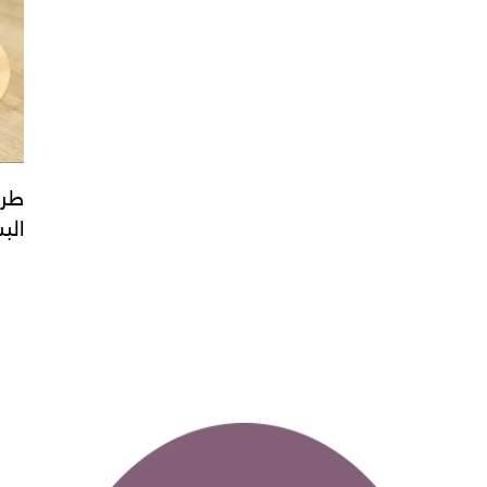
طري
الب