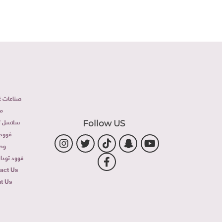
صناعات غذ
م
سلاسل تج
Follow US
فوود 
وص
فوود توداى 
act Us
t Us