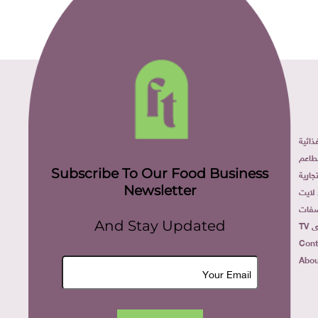
ائية
طاعم
Subscribe To Our Food Business
ارية
Newsletter
لايت
فات
TV
And Stay Updated
Cont
Abou