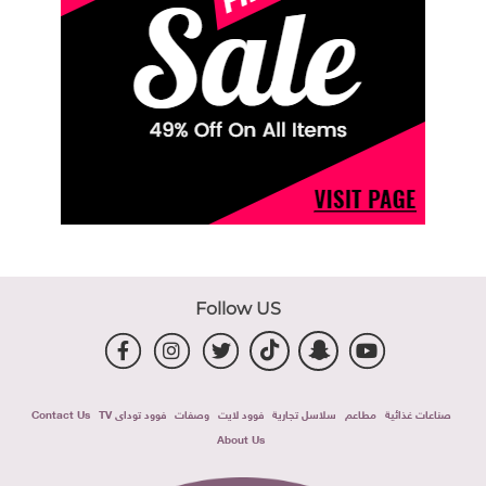
Follow US
صناعات غذائية
مطاعم
سلاسل تجارية
فوود لايت
وصفات
فوود توداى TV
Contact Us
About Us