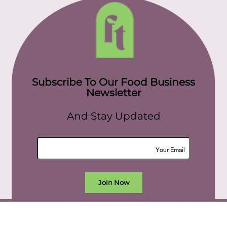
Subscribe To Our Food Business
Newsletter
And Stay Updated
Join Now
All rights reserved. food today eg © 2022