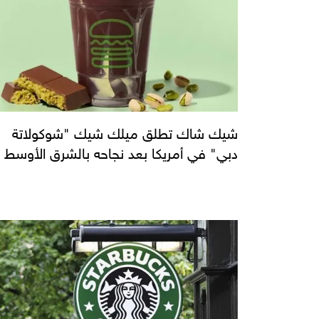
شيك شاك تطلق ميلك شيك "شوكولاتة
دبي" في أمريكا بعد نجاحه بالشرق الأوسط