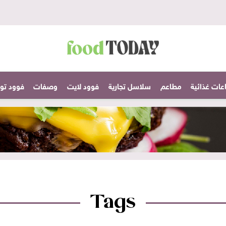
عات غذائية
مطاعم
سلاسل تجارية
فوود لايت
وصفات
فوود تودا
Tags