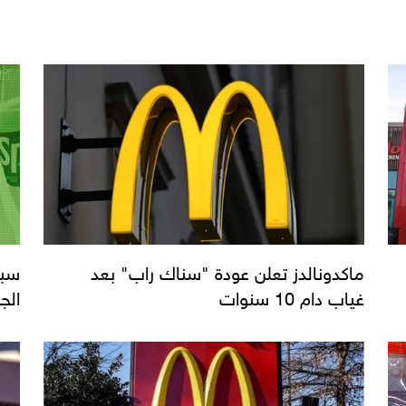
ماكدونالدز تعلن عودة "سناك راب" بعد
سبر
غياب دام 10 سنوات
الج