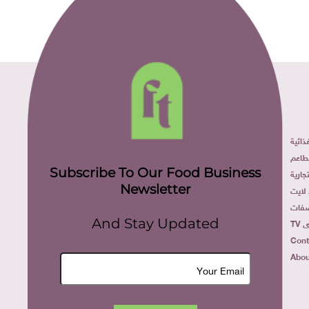
ائية
طاعم
Subscribe To Our Food Business
ارية
Newsletter
لايت
فات
TV
And Stay Updated
Cont
Abou