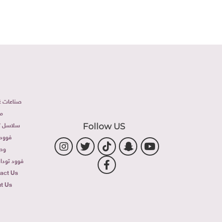
صناعات غذ
م
سلاسل تج
Follow US
فوود 
وص
فوود توداى 
act Us
t Us