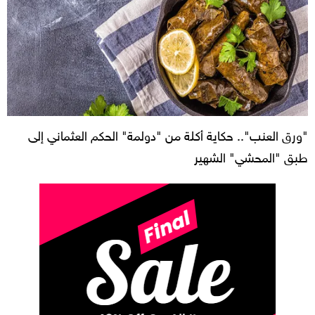
"ورق العنب".. حكاية أكلة من "دولمة" الحكم العثماني إلى
طبق "المحشي" الشهير