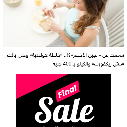
سمعت عن «الجبن الأخضر»؟!.. «خلطة هولندية» وخلي بالك
«مش ريكفورت» والكيلو بـ 400 جنيه