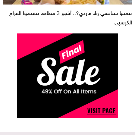
بتحبها سبايسي ولا عاردي؟.. أشهر 3 مطاعم بيقدموا الفراخ
الكرسبي