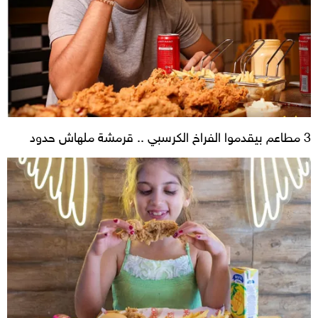
3 مطاعم بيقدموا الفراخ الكرسبي .. قرمشة ملهاش حدود