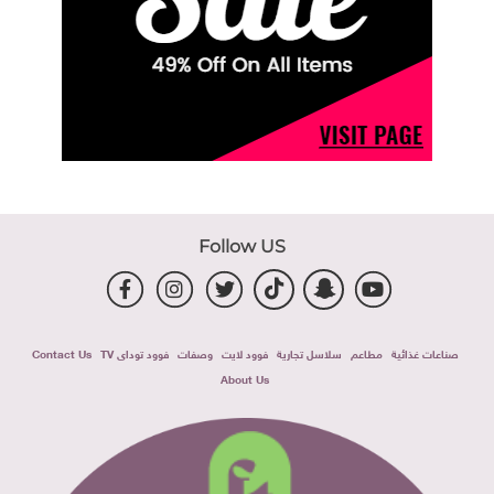
Follow US
صناعات غذائية
مطاعم
سلاسل تجارية
فوود لايت
وصفات
فوود توداى TV
Contact Us
About Us