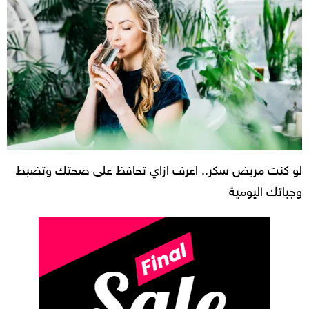
لو كنت مريض سكر.. اعرف ازاي تحافظ على صحتك وتضبط
وجباتك اليومية