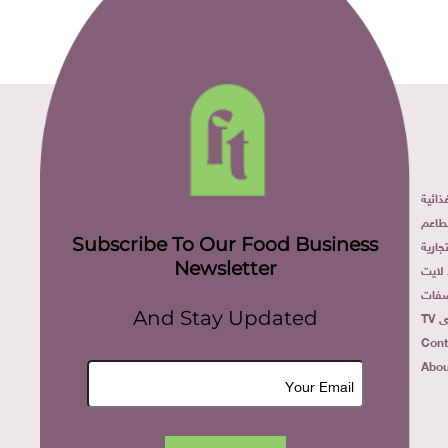
ائية
طاعم
Subscribe To Our Food Business
ارية
Newsletter
لايت
فات
TV
And Stay Updated
Cont
Abou