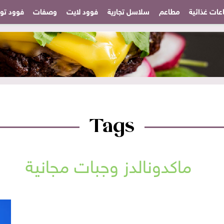
عات غذائية
مطاعم
سلاسل تجارية
فوود لايت
وصفات
فوود تودا
Tags
ماكدونالدز وجبات مجانية