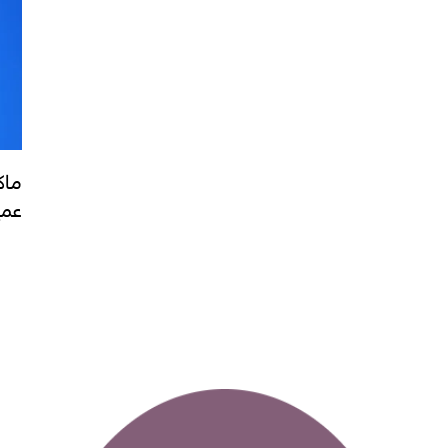
ماك
عمي