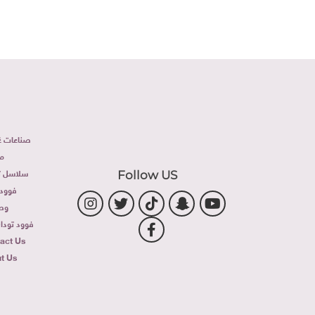
صناعات غذ
م
سلاسل تج
Follow US
فوود 
وص
فوود توداى 
act Us
t Us