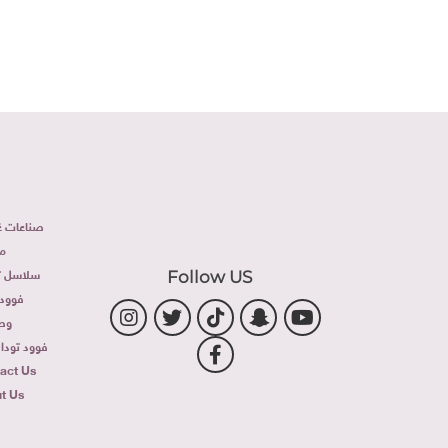
صناعات غذ
م
سلاسل تج
Follow US
فوود 
وص
فوود توداى 
act Us
t Us