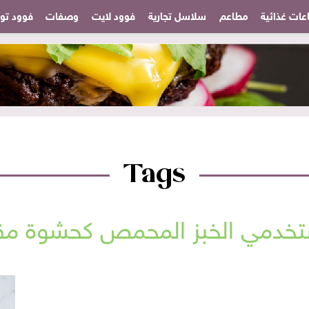
عات غذائية
مطاعم
سلاسل تجارية
فوود لايت
وصفات
فوود تودا
Tags