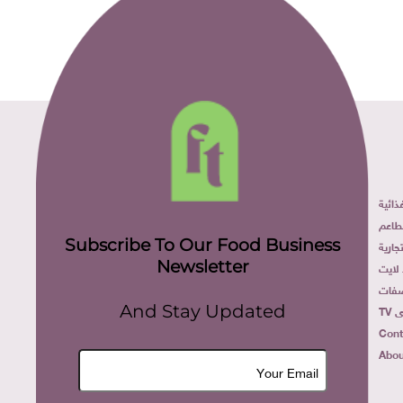
ائية
طاعم
Subscribe To Our Food Business
ارية
Newsletter
لايت
فات
TV
And Stay Updated
Cont
Abou