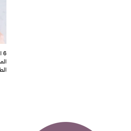
6 
الم
الط