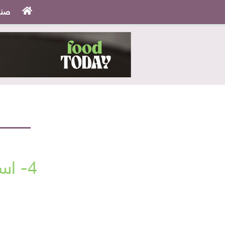
صنا
4- استخدمي الخبز المحمص كحشوة مقرمشة