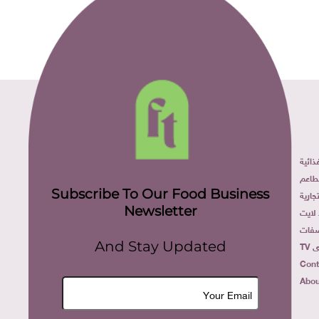
ائية
طاعم
Subscribe To Our Food Business
ارية
Newsletter
لايت
فات
TV
And Stay Updated
Cont
Abou