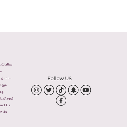
صناعات غذ
م
سلاسل تج
Follow US
فوود 
وص
فوود توداى 
act Us
t Us