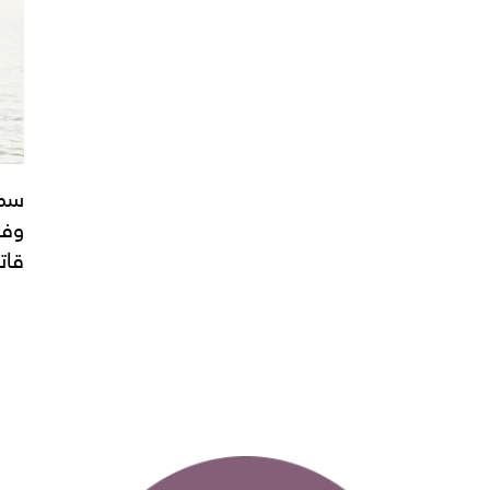
سمك
وفر
قات