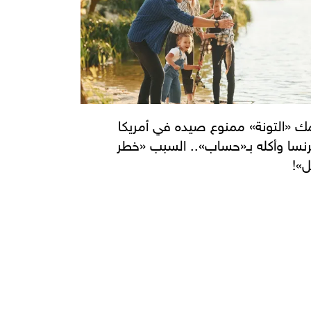
 «التونة» ممنوع صيده في أمريكا
نسا وأكله بـ«حساب».. السبب «خطر
ل»!