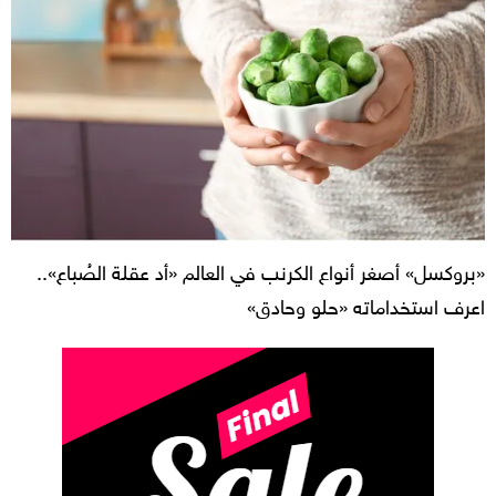
«بروكسل» أصغر أنواع الكرنب في العالم «أد عقلة الصُباع»..
اعرف استخداماته «حلو وحادق»