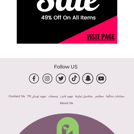
Follow US
صناعات غذائية
مطاعم
سلاسل تجارية
فوود لايت
وصفات
فوود توداى TV
Contact Us
About Us