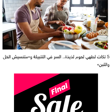
5 تكات لطهي لحوم لذيذة.. السر في التتبيلة و«متنسيش الخل
واللبن»