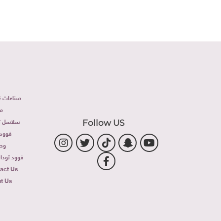
صناعات غذ
م
سلاسل تج
Follow US
فوود 
وص
فوود توداى 
act Us
t Us