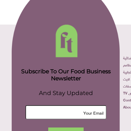
ائية
طاعم
Subscribe To Our Food Business
ارية
Newsletter
لايت
فات
TV
And Stay Updated
Cont
Abou