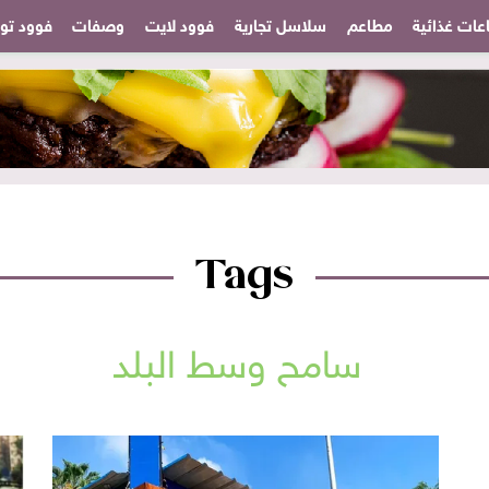
عات غذائية
مطاعم
سلاسل تجارية
فوود لايت
وصفات
فوود تودا
Tags
سامح وسط البلد