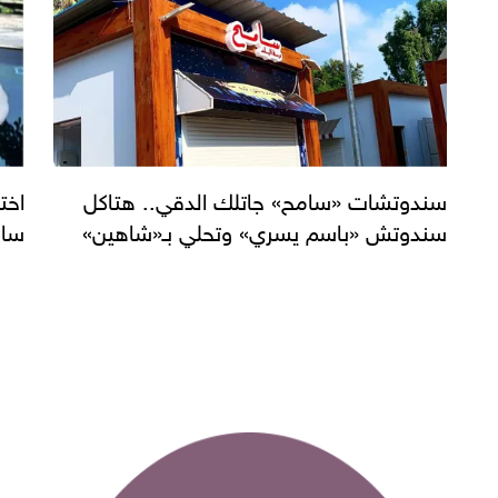
سندوتشات «سامح» جاتلك الدقي.. هتاكل
اخت
سندوتش «باسم يسري» وتحلي بـ«شاهين»
سام