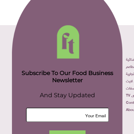
ائية
طاعم
Subscribe To Our Food Business
ارية
Newsletter
لايت
فات
TV
And Stay Updated
Cont
Abou