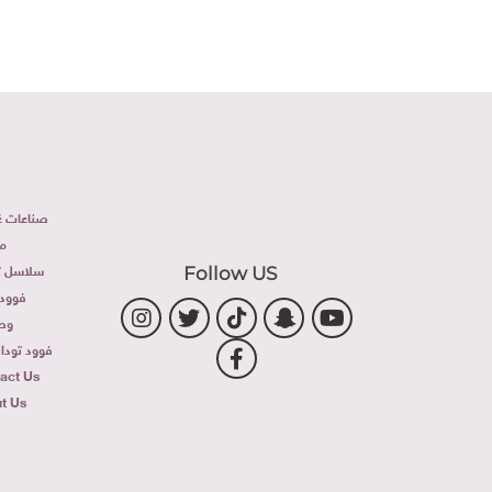
صناعات غذ
م
سلاسل تج
Follow US
فوود 
وص
فوود توداى 
act Us
t Us