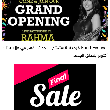
Food Festival فرصة للاستمتاع.. الحدث الأهم في «إزار بلازا»
أكتوبر ينطلق الجمعة