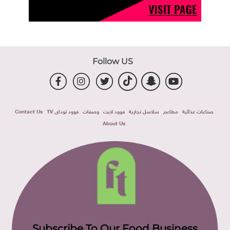
Follow US
صناعات غذائية
مطاعم
سلاسل تجارية
فوود لايت
وصفات
فوود توداى TV
Contact Us
About Us
Subscribe To Our Food Business