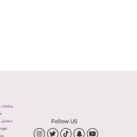
صناعات غذ
م
سلاسل تج
Follow US
فوود 
وص