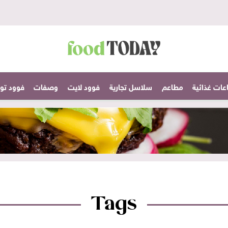
عات غذائية
مطاعم
سلاسل تجارية
فوود لايت
وصفات
فوود تودا
Tags