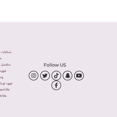
صناعات غذ
م
سلاسل تج
Follow US
فوود 
وص
فوود توداى 
act Us
t Us