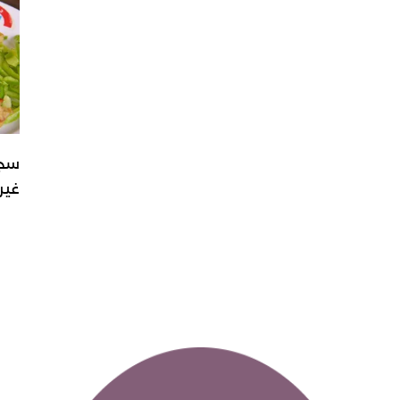
سجق
غير