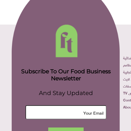
ائية
طاعم
Subscribe To Our Food Business
ارية
Newsletter
لايت
فات
TV
And Stay Updated
Cont
Abou