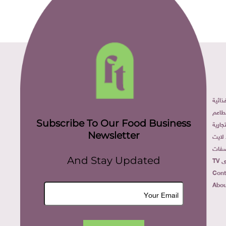
ائية
طاعم
Subscribe To Our Food Business
ارية
Newsletter
لايت
فات
TV
And Stay Updated
Cont
Abou