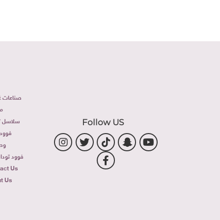
صناعات غذ
م
سلاسل تج
Follow US
فوود 
وص
فوود توداى 
act Us
t Us