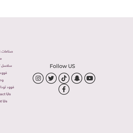
صناعات غذ
م
سلاسل تج
Follow US
فوود 
وص
فوود توداى 
act Us
t Us