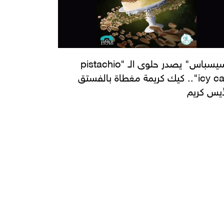
"تسيسباس" يصدر حلوى الـ "pistachio
icy cake".. كيك كريمة مغطاة بالفستق
أيس كريم