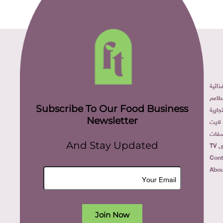
ائية
طاعم
Subscribe To Our Food Business
ارية
Newsletter
لايت
فات
TV
And Stay Updated
Cont
Abou
Join Now