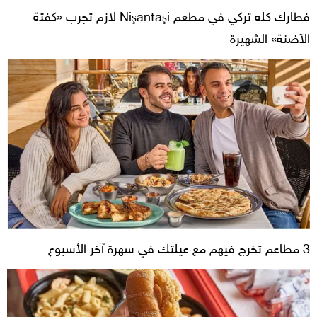
فطارك كله تركي في مطعم Nişantaşi لازم تجرب «كفتة
الآضنة» الشهيرة
3 مطاعم تخرج فيهم مع عيلتك في سهرة آخر الأسبوع