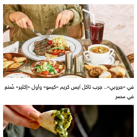
في «جروبي».. جرب تاكل آيس كريم «كيمو» وأول «إكلير» صُنع
في مصر