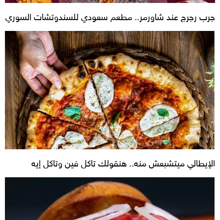
جرب رجرج عند شاورمر.. مطعم سعودي للسندوتشات السوري
الإيطالي ميتشبعش منه.. هنقولك تاكل فين وتاكل إيه