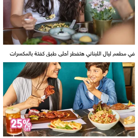
في مطعم ليال اللبناني هتفطر أحلى طبق كفتة بالمكسرات