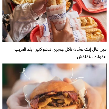
مين قال إنك عشان تاكل جمبري تدفع كتير «بلد الغريب»
بيقولك متقلقش