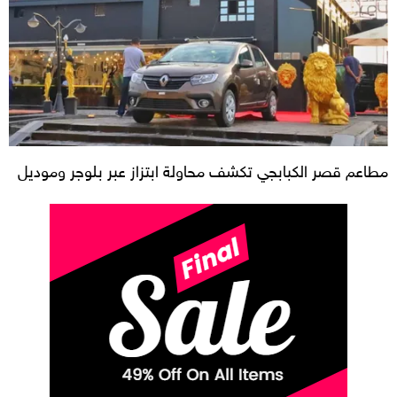
مطاعم قصر الكبابجي تكشف محاولة ابتزاز عبر بلوجر وموديل