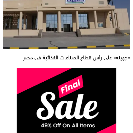
«جهينه» على رأس قطاع الصناعات الغذائية فى مصر