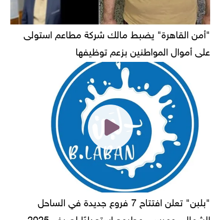
"أمن القاهرة" يضبط مالك شركة مطاعم استولى
على أموال المواطنين بزعم توظيفها
"بلبن" تعلن افتتاح 7 فروع جديدة في الساحل
الشمالي ومرسى مطروح استعدادًا لصيف 2025