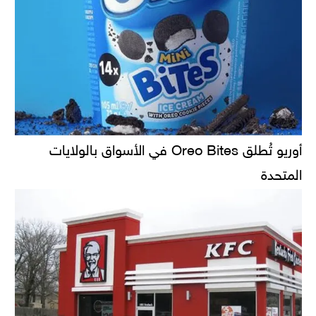
أوريو تُطلق Oreo Bites في الأسواق بالولايات
المتحدة