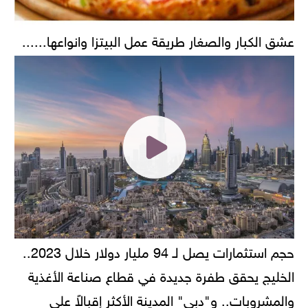
عشق الكبار والصغار طريقة عمل البيتزا وانواعها......
حجم استثمارات يصل لـ 94 مليار دولار خلال 2023..
الخليج يحقق طفرة جديدة في قطاع صناعة الأغذية
والمشروبات.. و"دبي" المدينة الأكثر إقبالاً على