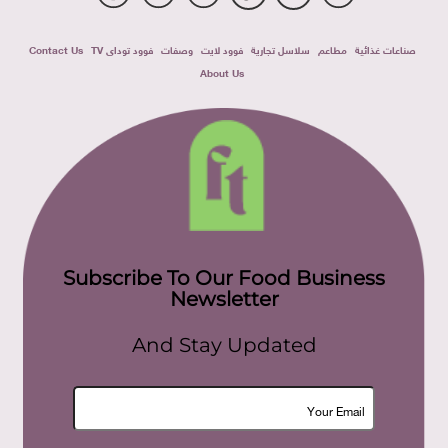
صناعات غذائية
مطاعم
سلاسل تجارية
فوود لايت
وصفات
فوود توداى TV
Contact Us
About Us
Subscribe To Our Food Business
Newsletter
And Stay Updated