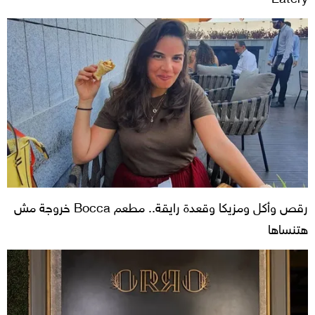
رقص وأكل ومزيكا وقعدة رايقة.. مطعم Bocca خروجة مش
هتنساها