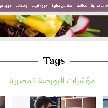
عات غذائية
مطاعم
سلاسل تجارية
فوود لايت
وصفات
فوود تودا
Tags
مؤشرات البورصة المصرية