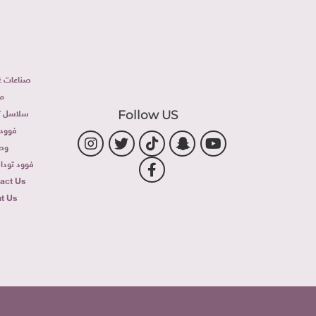
صناعات غذ
م
سلاسل تج
Follow US
فوود 
وص
فوود توداى 
act Us
t Us