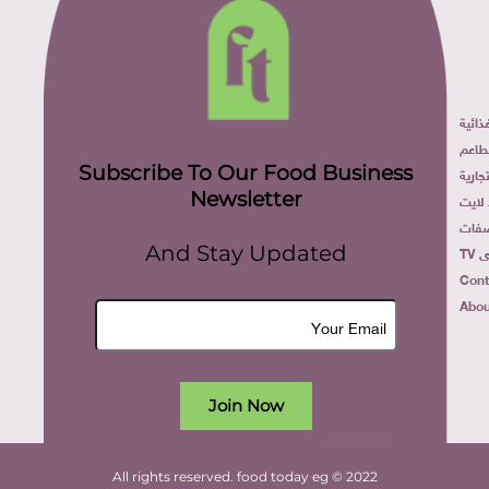
ائية
طاعم
Subscribe To Our Food Business
ارية
Newsletter
لايت
فات
TV
And Stay Updated
Cont
Abou
Join Now
All rights reserved. food today eg © 2022