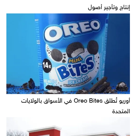
إنتاج وتأجير أصول
أوريو تُطلق Oreo Bites في الأسواق بالولايات
المتحدة