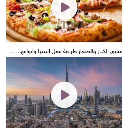
عشق الكبار والصغار طريقة عمل البيتزا وانواعها......