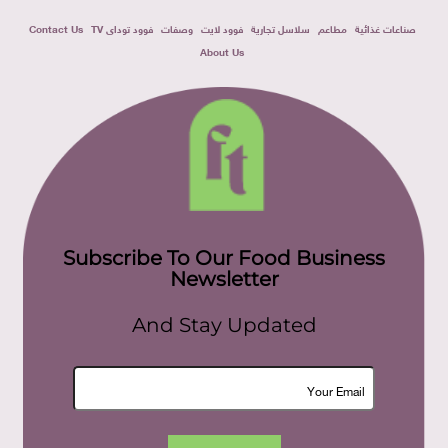
صناعات غذائية
مطاعم
سلاسل تجارية
فوود لايت
وصفات
فوود توداى TV
Contact Us
About Us
Subscribe To Our Food Business
Newsletter
And Stay Updated