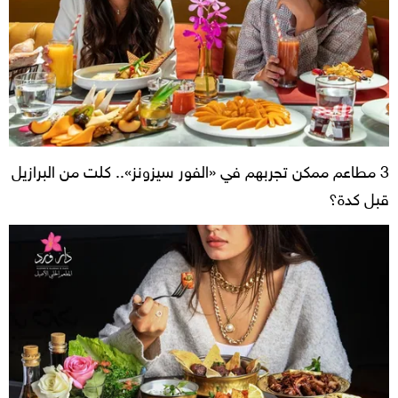
3 مطاعم ممكن تجربهم في «الفور سيزونز».. كلت من البرازيل
قبل كدة؟