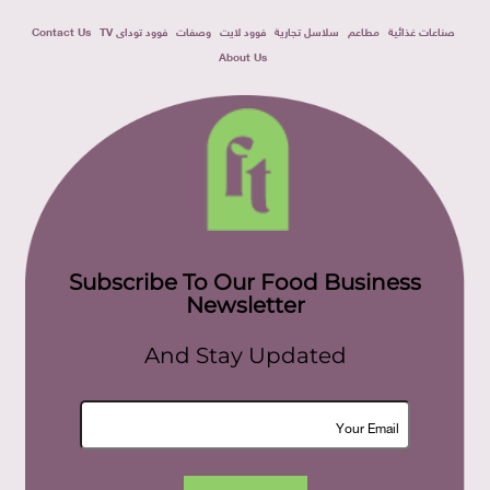
صناعات غذائية
مطاعم
سلاسل تجارية
فوود لايت
وصفات
فوود توداى TV
Contact Us
About Us
Subscribe To Our Food Business
Newsletter
And Stay Updated