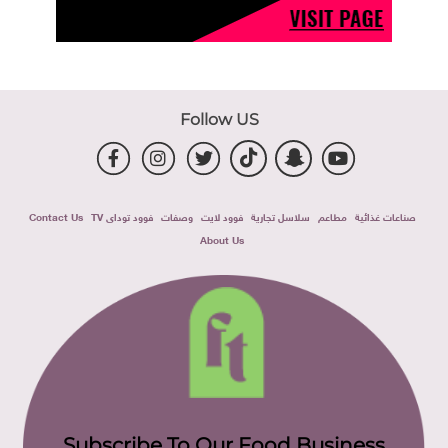
Follow US
صناعات غذائية
مطاعم
سلاسل تجارية
فوود لايت
وصفات
فوود توداى TV
Contact Us
About Us
Subscribe To Our Food Business