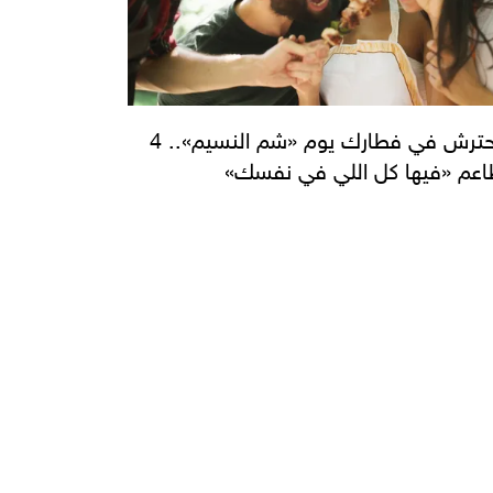
متحترش في فطارك يوم «شم النسيم».. 4
م «فيها كل اللي في نفسك»