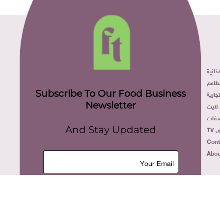
ئية
عم
Subscribe To Our Food Business
رية
Newsletter
ايت
ات
And Stay Updated
Co
Ab
Join Now