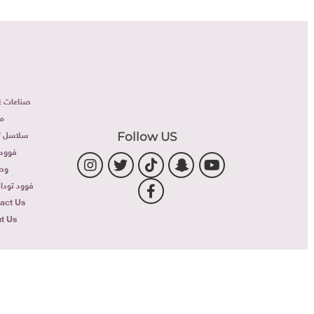
صناعات غذا
مطا
سلاسل تجا
Follow US
فوود ل
وصف
فوود توداى TV
ntact Us
out Us