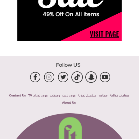
Follow US
صناعات غذائية
مطاعم
سلاسل تجارية
فوود لايت
وصفات
فوود توداى TV
Contact Us
About Us