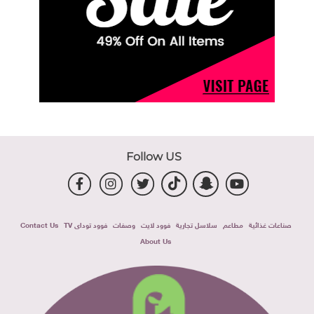
Follow US
صناعات غذائية
مطاعم
سلاسل تجارية
فوود لايت
وصفات
فوود توداى TV
Contact Us
About Us