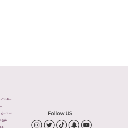
صناعات غذ
م
سلاسل تج
Follow US
فوود 
وص