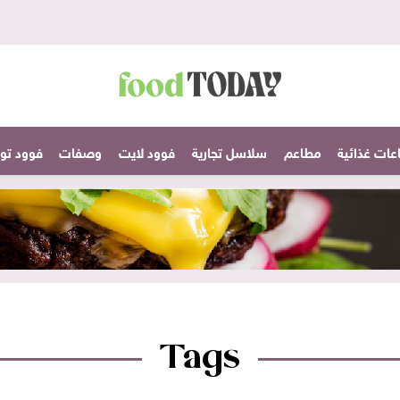
عات غذائية
مطاعم
سلاسل تجارية
فوود لايت
وصفات
فوود تودا
Tags