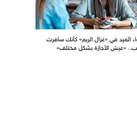
اء العيد في «غزال الريم» كأنك سافرت
.. «عيش الأجازة بشكل مختلف»