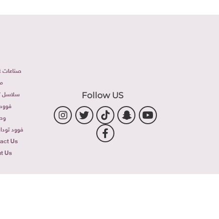
صناعات غذ
م
سلاسل تج
Follow US
فوود 
وص
فوود توداى 
act Us
t Us