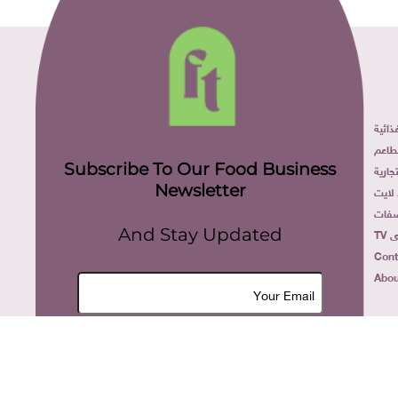
ائية
طاعم
Subscribe To Our Food Business
ارية
Newsletter
لايت
فات
TV
And Stay Updated
Cont
Abou
Join Now