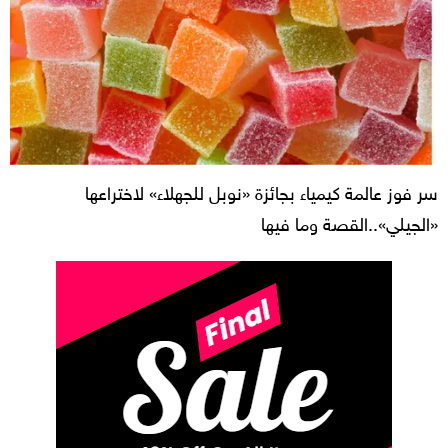
سر فوز عالمة كيمياء بجائزة «نوبل للجهلاء» لاختراعها
«الجيلي»..القصة وما فيها