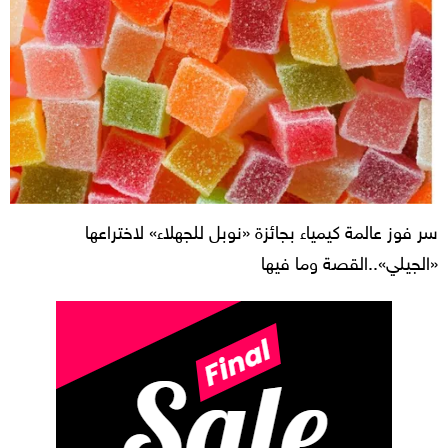
سر فوز عالمة كيمياء بجائزة «نوبل للجهلاء» لاختراعها
«الجيلي»..القصة وما فيها