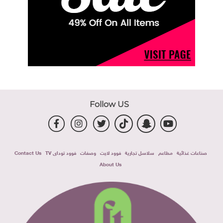
Follow US
صناعات غذائية
مطاعم
سلاسل تجارية
فوود لايت
وصفات
فوود توداى TV
Contact Us
About Us