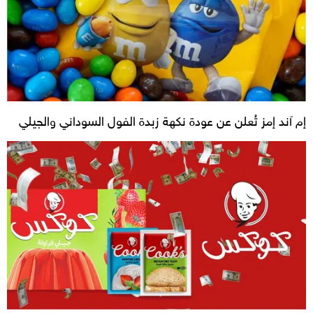
إم آند إمز تُعلن عن عودة نكهة زبدة الفول السوداني والجيلي