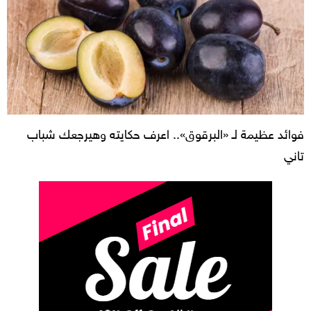
فوائد عظيمة لـ «البرقوق».. اعرف حكايته وهيرجعك شباب
تاني