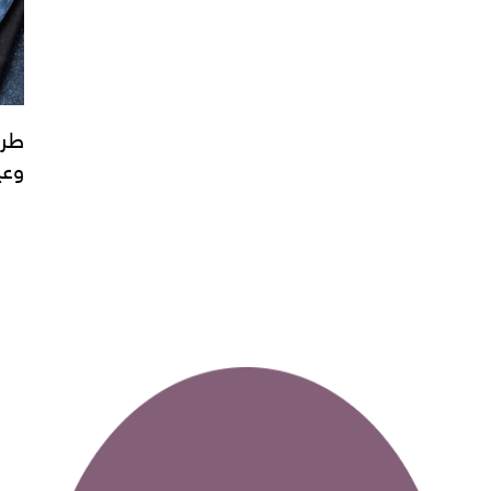
طري
وعي