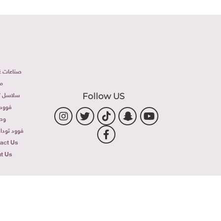
صناعات غذ
م
سلاسل تج
Follow US
فوود 
وص
فوود توداى 
act Us
t Us