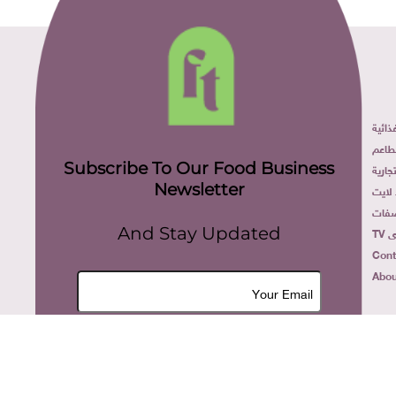
ائية
طاعم
Subscribe To Our Food Business
ارية
Newsletter
لايت
فات
TV
And Stay Updated
Cont
Abou
Join Now