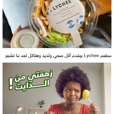
مطعم Lychee بيقدم أكل صحي ولذيذ وهتاكل لحد ما تشبع