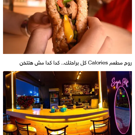
روح مطعم Calories كل براحتك.. كدا كدا مش هتتخن