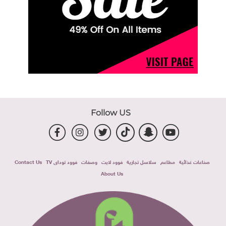
Follow US
صناعات غذائية
مطاعم
سلاسل تجارية
فوود لايت
وصفات
فوود توداى TV
Contact Us
About Us