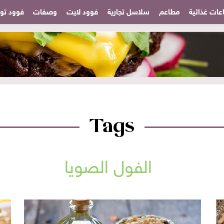
عات غذائية
مطاعم
سلاسل تجارية
فوود لايت
وصفات
فوود تودا
Tags
الفول الصويا