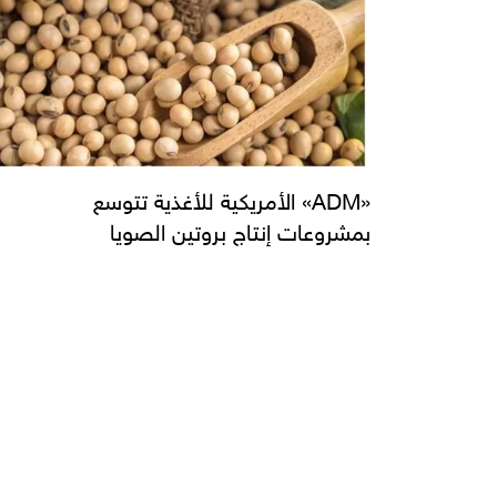
«ADM» الأمريكية للأغذية تتوسع
بمشروعات إنتاج بروتين الصويا