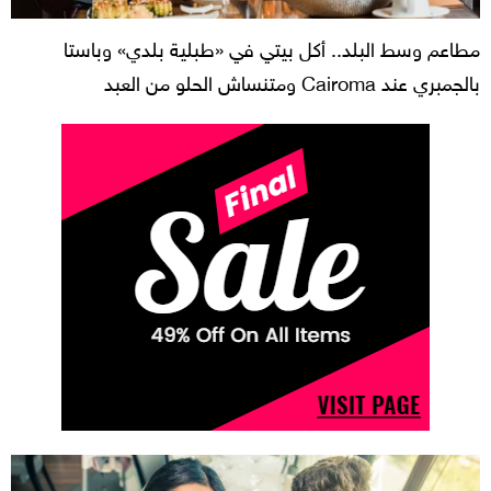
مطاعم وسط البلد.. أكل بيتي في «طبلية بلدي» وباستا
بالجمبري عند Cairoma ومتنساش الحلو من العبد