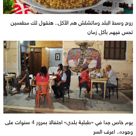
روح وسط البلد وماتشلش هم الأكل.. هنقول لك مطعمين
تحس فيهم بأكل زمان
يوم خاص جدا في «طبلية بلدي» احتفالا بمرور 4 سنوات على
وجوده.. اعرف السر