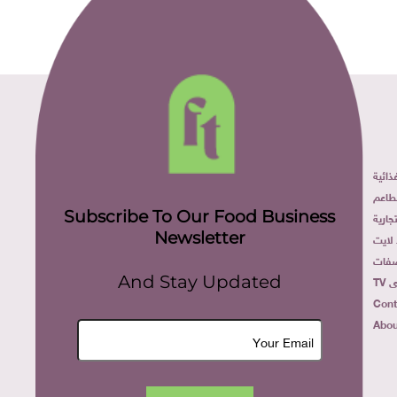
ائية
طاعم
Subscribe To Our Food Business
ارية
Newsletter
لايت
فات
TV
And Stay Updated
Cont
Abou