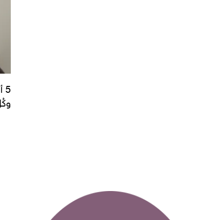
5 
وكُ