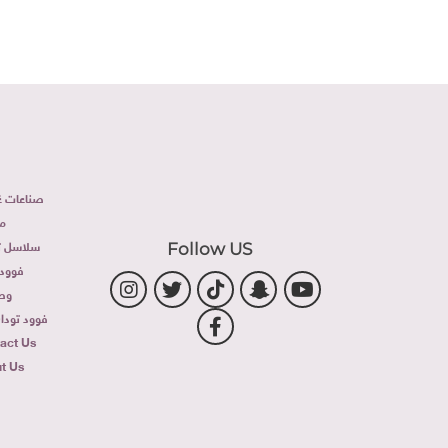
صناعات غذ
م
سلاسل تج
Follow US
فوود 
وص
فوود توداى 
act Us
t Us